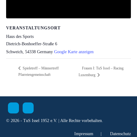
VERANSTALTUNGSORT
Haus des Sports
Dietrich-Bonhoeffer-Straße 6
Schweich
,
54338
Germany
Google Karte anzeigen
Frauen I: TuS Issel – Racing
Spieletreff – Männertreff
Pfarreiengemeinschaft
Luxemburg
© 2026 - TuS Issel 1952 e.V. | Alle Rechte vorbehalten.
Impressum
|
Datenschutz