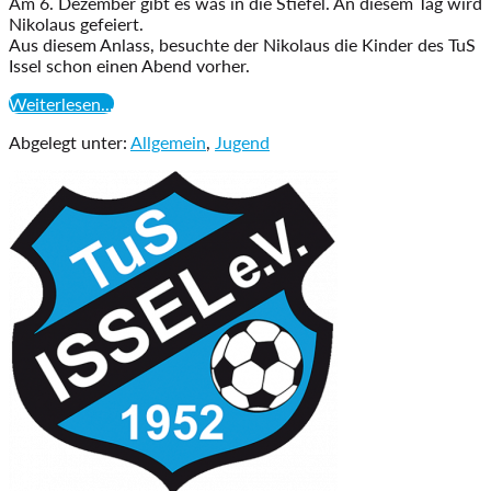
Am 6. Dezember gibt es was in die Stiefel. An diesem Tag wird
Nikolaus gefeiert.
Aus diesem Anlass, besuchte der Nikolaus die Kinder des TuS
Issel schon einen Abend vorher.
Nikolaus,
Weiterlesen...
du
Abgelegt unter:
Allgemein
,
Jugend
guter
Gast