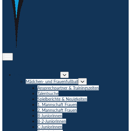
Menü-
Schalter
Unsere Sportangebote
Menü-
Schalter
Menü-
Mädchen- und Frauenfußball
Schalter
Ansprechpartner & Trainingszeiten
Talentsuche
Spielberichte & Neuigkeiten
1. Mannschaft Frauen
2. Mannschaft Frauen
B-Juniorinnen
B-2-Juniorinnen
C-Juniorinnen