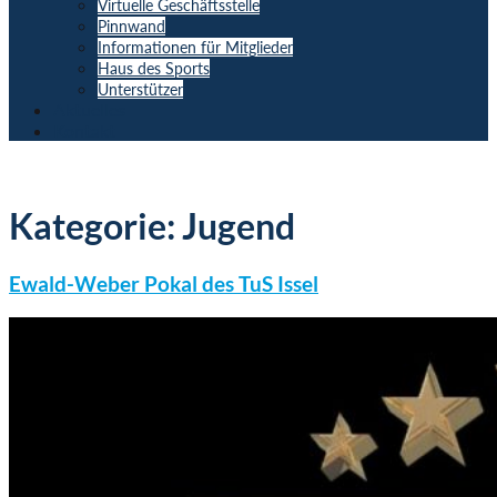
Virtuelle Geschäftsstelle
Pinnwand
Informationen für Mitglieder
Haus des Sports
Unterstützer
Aktuelles
Kontakt
Kategorie:
Jugend
Ewald-Weber Pokal des TuS Issel
Ewald-
Weber
Pokal
des
TuS
Issel