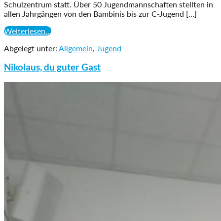
Schulzentrum statt. Über 50 Jugendmannschaften stellten in
allen Jahrgängen von den Bambinis bis zur C-Jugend […]
Ewald-
Weiterlesen...
Weber
Abgelegt unter:
Allgemein
,
Jugend
Pokal
des
Nikolaus, du guter Gast
TuS
Issel
Nikolaus,
du
guter
Gast