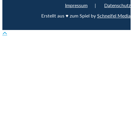
Impressum
|
Datenschutz
Erstellt aus ♥ zum Spiel by
Schneifel Media
Nach
oben