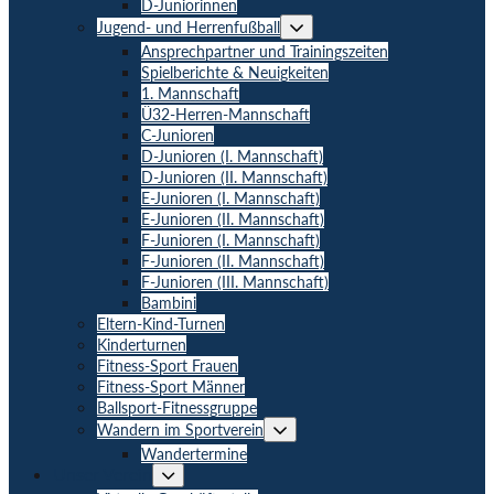
D-Juniorinnen
Menü-
Jugend- und Herrenfußball
Schalter
Ansprechpartner und Trainingszeiten
Spielberichte & Neuigkeiten
1. Mannschaft
Ü32-Herren-Mannschaft
C-Junioren
D-Junioren (I. Mannschaft)
D-Junioren (II. Mannschaft)
E-Junioren (I. Mannschaft)
E-Junioren (II. Mannschaft)
F-Junioren (I. Mannschaft)
F-Junioren (II. Mannschaft)
F-Junioren (III. Mannschaft)
Bambini
Eltern-Kind-Turnen
Kinderturnen
Fitness-Sport Frauen
Fitness-Sport Männer
Ballsport-Fitnessgruppe
Menü-
Wandern im Sportverein
Schalter
Wandertermine
Unser Verein
Menü-
Schalter